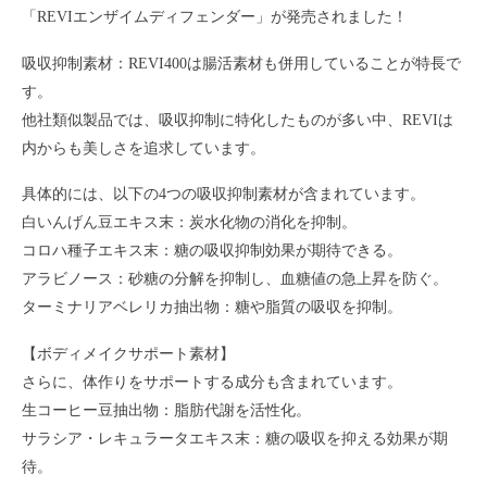
「REVIエンザイムディフェンダー」が発売されました！
吸収抑制素材：REVI400は腸活素材も併用していることが特長で
す。
他社類似製品では、吸収抑制に特化したものが多い中、REVIは
内からも美しさを追求しています。
具体的には、以下の4つの吸収抑制素材が含まれています。
白いんげん豆エキス末：炭水化物の消化を抑制。
コロハ種子エキス末：糖の吸収抑制効果が期待できる。
アラビノース：砂糖の分解を抑制し、血糖値の急上昇を防ぐ。
ターミナリアベレリカ抽出物：糖や脂質の吸収を抑制。
【ボディメイクサポート素材】
さらに、体作りをサポートする成分も含まれています。
生コーヒー豆抽出物：脂肪代謝を活性化。
サラシア・レキュラータエキス末：糖の吸収を抑える効果が期
待。