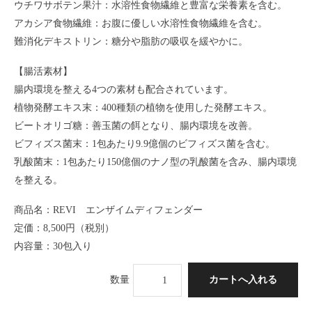
ウチワサボテン果汁：水溶性食物繊維と豊富な栄養素を含む。
アカシア食物繊維：お腹に優しい水溶性食物繊維を含む。
難消化デキストリン：糖分や脂肪の吸収を緩やかに。
【腸活素材】
腸内環境を整える4つの素材も配合されています。
植物発酵エキス末：400種類の植物を使用した発酵エキス。
ビートオリゴ糖：善玉菌の餌となり、腸内環境を改善。
ビフィズス菌末：1包あたり9.9億個のビフィズス菌を含む。
乳酸菌末：1包あたり150億個のナノ型の乳酸菌を含み、腸内環境
を整える。
商品名：REVI エンザイムディフェンダー
定価：8,500円（税別）
内容量：30包入り
数量