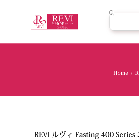
Home
R
/
REVI ルヴィ Fasting 400 