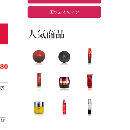
フェイスケア
ク
人気商品
180
肪
ゴ糖